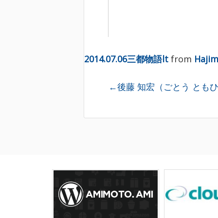
2014.07.06三都物語lt
from
Haji
←後藤 知宏（ごとう とも