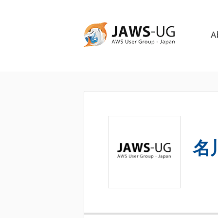
A
夏のJAWS-
UG 三都物
語 2014
名